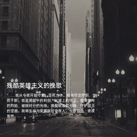
残酷英雄主义的挽歌
“……我从今夜开始守望，至死方休。我将尽忠守职，生
死于斯。我是黑暗中的利剑，长城上的守卫。抵御寒冷
的烈焰，破晓时分的光线，唤醒眠者的号角，守护国王
的坚盾。我将生命与荣耀献给守夜人。今夜如此，夜夜
皆然。...