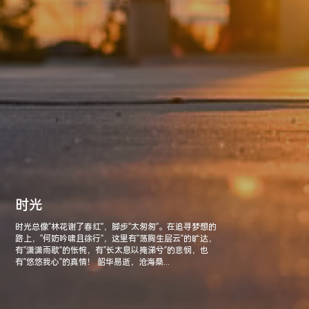
时光
时光总像"林花谢了春红"，脚步"太匆匆"。在追寻梦想的
路上，"何妨吟啸且徐行"，这里有"荡胸生层云"的旷达，
有"潇潇雨歇"的怅惋，有"长太息以掩涕兮"的悲悯，也
有"悠悠我心"的真情！ 韶华易逝，沧海桑...