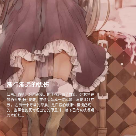
渐行渐远的忧伤
江南。古镇。烟雨迷漫。栀子花开满了竹篮，少女笋芽
般的玉手挽住花篮，在桥头站成一道风景，与花共吐芬
芳。 古镇一个寻常的早晨，是在雾的幔帐中慢慢凸现
的，当黑色的瓦脊现出它的厚重时，桥下已有吱吱嘎嘎
的木船划...