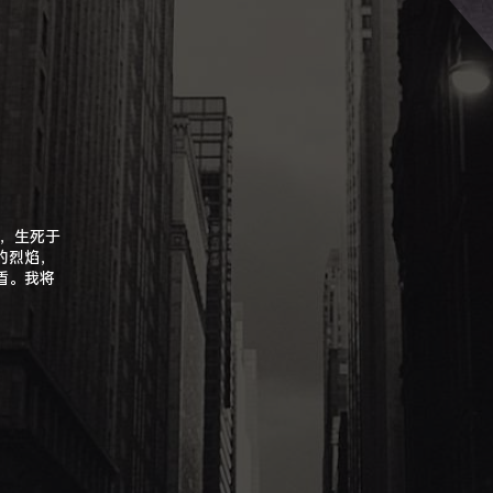
职，生死于
的烈焰，
盾。我将