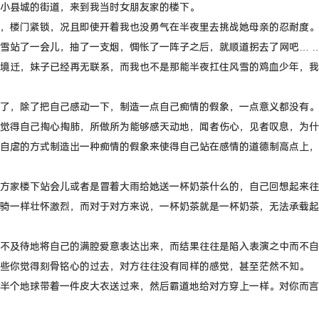
小县城的街道，来到我当时女朋友家的楼下。
，楼门紧锁，况且即使开着我也没勇气在半夜里去挑战她母亲的忍耐度。
雪站了一会儿，抽了一支烟，惆怅了一阵子之后，就顺道拐去了网吧… 
境迁，妹子已经再无联系，而我也不是那能半夜扛住风雪的鸡血少年，我
了，除了把自己感动一下，制造一点自己痴情的假象，一点意义都没有。
觉得自己掏心掏肺，所做所为能够感天动地，闻者伤心，见者叹息，为什
自虐的方式制造出一种痴情的假象来使得自己站在感情的道德制高点上，
方家楼下站会儿或者是冒着大雨给她送一杯奶茶什么的，自己回想起来往
骑一样壮怀激烈，而对于对方来说，一杯奶茶就是一杯奶茶，无法承载起
不及待地将自己的满腔爱意表达出来，而结果往往是陷入表演之中而不自
些你觉得刻骨铭心的过去，对方往往没有同样的感觉，甚至茫然不知。
半个地球带着一件皮大衣送过来，然后霸道地给对方穿上一样。对你而言