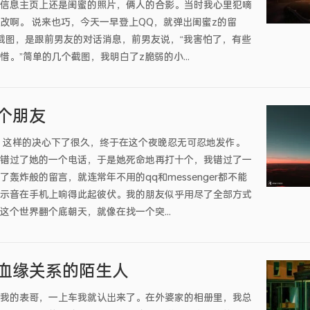
信息主页上还是闺蜜的照片，俩人的合影。当时我心里犯嘀
改啊。 说来也巧，今天一早登上QQ，就弹出闺蜜z的留
截图，是跟前男友的对话消息，前男友说，“我害怕了，有些
。”简单的几个截图，我明白了z脆弱的小...
个朋友
 这样的决心下了很久，终于在这个夜晚忍无可忍地发作。
错过了她的一个电话，于是她死命地再打十个，我错过了一
轰炸般的留言，就连常年不用的qq和messenger都不能
示音在手机上响得此起彼伏。我的朋友似乎用尽了全部方式
这个世界翻个底朝天，就像在找一个突...
血缘关系的陌生人
我的表哥，一上车我就认出来了。在外婆家的相册里，我总