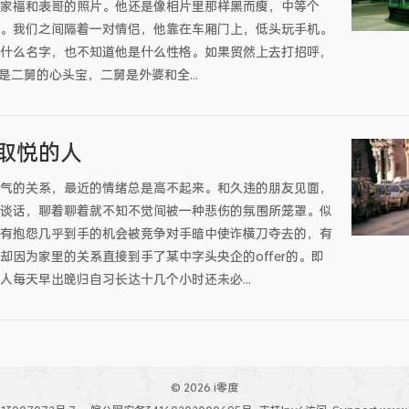
家福和表哥的照片。他还是像相片里那样黑而瘦，中等个
。我们之间隔着一对情侣，他靠在车厢门上，低头玩手机。
什么名字，也不知道他是什么性格。如果贸然上去打招呼，
是二舅的心头宝，二舅是外婆和全...
取悦的人
气的关系，最近的情绪总是高不起来。和久违的朋友见面，
谈话，聊着聊着就不知不觉间被一种悲伤的氛围所笼罩。似
有抱怨几乎到手的机会被竞争对手暗中使诈横刀夺去的，有
却因为家里的关系直接到手了某中字头央企的offer的。即
人每天早出晚归自习长达十几个小时还未必...
© 2026 i零度