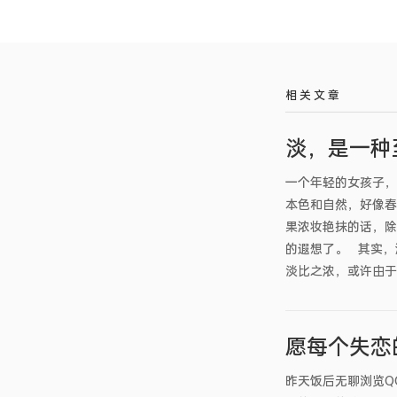
相 关 文 章
淡，是一种
一个年轻的女孩子，
本色和自然，好像春
果浓妆艳抹的话，除
的遐想了。 其实
淡比之浓，或许由于..
愿每个失恋
昨天饭后无聊浏览Q