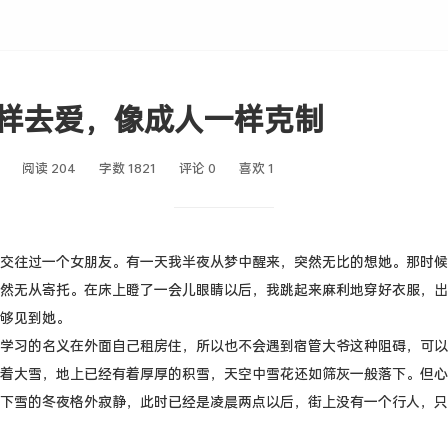
样去爱，像成人一样克制
阅读 204
字数 1821
评论 0
喜欢
1
交往过一个女朋友。有一天我半夜从梦中醒来，突然无比的想她。那时候
然无从寄托。在床上瞪了一会儿眼睛以后，我跳起来麻利地穿好衣服，出
够见到她。
学习的名义在外面自己租房住，所以也不会遇到宿管大爷这种阻碍，可以
着大雪，地上已经有着厚厚的积雪，天空中雪花还如筛灰一般落下。但心
下雪的冬夜格外寂静，此时已经是凌晨两点以后，街上没有一个行人，只