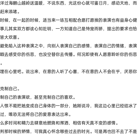
洋过海翻山越岭送温暖，不说东西，光这份心就可鉴日月，感动天地，而
赶来添堵。
时候，在一起的时候，适当来一场互相配合愿打愿挨的表演也有益身心健
事儿其实双方都该心知肚明，一方知道自己是恃宠而骄，提出的要求也恰
皆大欢喜。
避免陷入这种表演之中，向别人表演自己的感情，表演自己的情绪，表演
暇去感受你的伤悲，也没空替你去传播。何况即使有人愿意聆听你的伤悲
。
埋在心里吧。说出来，在意的人听了心塞，不在意的人不会在乎，厌恶你
克制自己。
制自己的表演欲，甚至克制自己的喜欢。
人恨不能把她变成自己身体的一部分，她刚说冷，我这边心里已经结冰了
过，唯恐无法将自己的爱意表达出来。
么多时间和精力去肆意地燃烧和挥洒，相信有天真不变的感情。
判那时候的矫情，可我真心怀念哪些过去的时光。可是再也回不去了不是