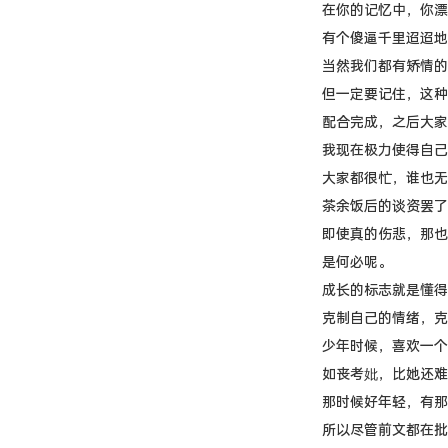
在你的记忆中，你漂
有个傻逼千里迢迢地
当然我们都有矫情的
但一定要记住，这种
配合完成，之后大家
我现在极力使得自己
大家都很忙，谁也无
茶余饭后的谈资罢了
即使真的伤悲，那也
是何必呢。
成长的标志就是懂得
克制自己的情绪，克
少年时候，喜欢一个
如丧考妣，比她还难
那时候好年轻，有那
所以尽管前文都在批