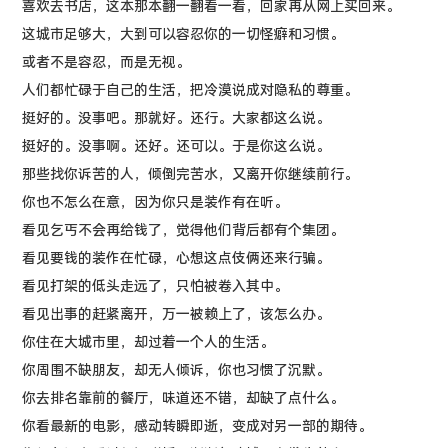
喜欢去书店，这本那本翻一翻看一看，回家再从网上买回来。
这城市足够大，大到可以容忍你的一切怪癖和习惯。
或者不是容忍，而是无视。
人们都忙碌于自己的生活，把冷漠说成对隐私的尊重。
挺好的。没事吧。那就好。还行。大家都这么说。
挺好的。没事啊。还好。还可以。于是你这么说。
那些找你诉苦的人，倾倒完苦水，又离开你继续前行。
你也不怎么在意，因为你只是装作有在听。
看见乞丐不会再给钱了，觉得他们背后都有个集团。
看见要钱的装作在忙碌，心想这点伎俩还来行骗。
看见打架的低头走远了，只怕被卷入其中。
看见出事的赶紧离开，万一被赖上了，该怎么办。
你住在大城市里，却过着一个人的生活。
你周围不缺朋友，却无人倾诉，你也习惯了沉默。
你去排名靠前的餐厅，味道还不错，却缺了点什么。
你看最新的电影，感动转瞬即逝，变成对另一部的期待。