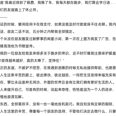
是“我最近得到了稿费，我换了车，我每天都在跑步，我打算去学日语… 
们的友谊画上了休止符。
——
证的时候，要用信用卡在线支付，如果没能及时付款就保不住名额。我内
话，朋友二话不说，五分钟之内帮我全部搞定。
个从没在朋友圈发过新鲜事的闺蜜小词，第一次在上面为我发了广告，告
绪高涨地为书做宣传。
我的一位朋友给我发来很多关于跑步的常识，还不时叮嘱我注意保护膝盖
你变得越来越好，真的太棒了，坚持住！”
正的友谊，不嫉妒不挖苦，在我遇到困难的时候无私地提供帮助，也愿意
人生这条辛苦的路上，彼此搀扶，彼此鼓劲，一同把生活变得幸福充实有
在，攀比永远是种无用功，外面的世界总会有比我们拥有更好生活的人。
人来提升自己，可是有的时候，说起来奇怪，恰恰是因为一个人的进步，
惜地崩溃瓦解。
东西，全部靠双手，没有一丝一毫地投机取巧。我自知没有足够的聪明，
人生活里的辛苦，尊重每一个朋友的选择，不管他们决定去做什么，只要