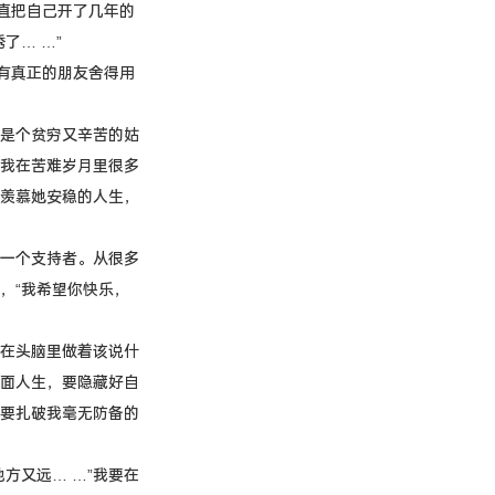
直把自己开了几年的
了… …”
有真正的朋友舍得用
是个贫穷又辛苦的姑
我在苦难岁月里很多
羡慕她安稳的人生，
一个支持者。从很多
，“我希望你快乐，
在头脑里做着该说什
面人生，要隐藏好自
要扎破我毫无防备的
方又远… …”我要在