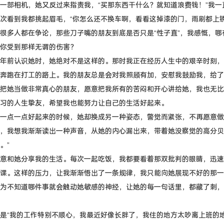
一部相机，她又反过来指责我，“买那东西干什么？就知道浪费钱！”我一
次看到我都挑起眉毛，“你怎么还不换车啊，看看这掉漆的门，雨刷都上锈
很多人都在争论，那些刀子嘴的朋友到底是否只是“性子直”，我感慨，哪
你受到那样无谓的伤害？
年前认识她时，她绝对不是这样的。那时我正在经历人生中的艰辛时刻，
奔跑在打工的路上。我的朋友总是会对我照顾有加，安慰我鼓励我，给了
把她当做非常真心的朋友，愿意把我所有的苦闷和开心讲给她，我也无比
习的人生挚友，希望我也能努力让自己的生活好起来。
一点一点好起来的时候，她却换成另一种姿态，警觉而紧张，不再愿意做
，我想我渐渐读出一种声音，从她的内心漏出来，带着她没察觉的高分贝
。”
意和她分享我的生活。每次一起吃饭，我都要看着那双批判的眼睛，迅速
课。这样的压力，让我渐渐悟出了一条规律，我只能向她展现不好的那一
为不知道哪件事就会触动她敏感的神经，让她的每一句话里，都藏了刺，
是“我的工作特别不顺心，我最近好像长胖了，我住的地方太吵离上班的地