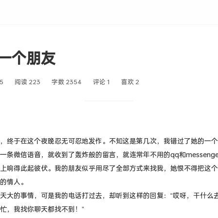
一个朋友
5
阅读 223
字数 2354
评论 1
喜欢
2
，终于在这个夜晚忍无可忍地发作。不知这是第几次，我错过了她的一个
一条微信语音，就收到了轰炸般的留言，就连常年不用的qq和messeng
上响得此起彼伏。我的朋友似乎用尽了全部方式来找我，她恨不得把这个
的情人。
天大的事情，可是我的电话打过去，却听到这样的回复：“哎呀，干什么
忙，我找你聊天都找不到！”