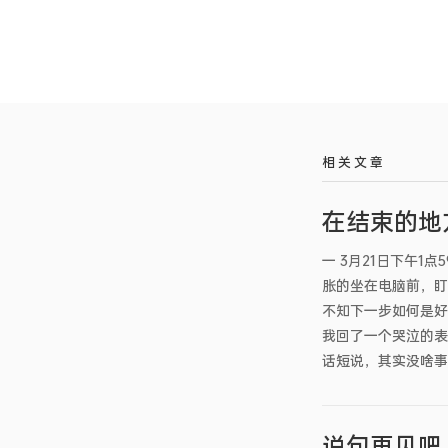
相 关 文 章
在结束的地
一 3月21日下午
胀的坐在电脑前，盯
不知下一步如何是好
我回了一个哭泣的表
话短说，其实没啥事
说句再见吧