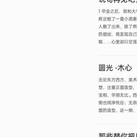
1 毕业之后，我和
附近租了一套小资豪
人搬了出来，除了熬
的细纹，我发现自己
眠……心里却只空荡荡
圆光 -木心
无论东方西方，美术
塑，注重正面造型，
宝相，华丽无比。西
倒也纯净悦目；无奈
面的造型，这一侧，
那些替你把