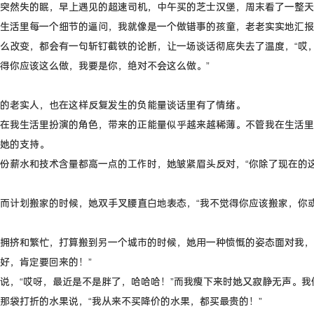
突然失的眠，早上遇见的超速司机，中午买的芝士汉堡，周末看了一整天
生活里每一个细节的逼问，我就像是一个做错事的孩童，老老实实地汇报
么改变，都会有一句斩钉截铁的论断，让一场谈话彻底失去了温度，“哎
得你应该这么做，我要是你，绝对不会这么做。”
的老实人，也在这样反复发生的负能量谈话里有了情绪。
在我生活里扮演的角色，带来的正能量似乎越来越稀薄。不管我在生活里
她的支持。
份薪水和技术含量都高一点的工作时，她皱紧眉头反对，“你除了现在的
而计划搬家的时候，她双手叉腰直白地表态，“我不觉得你应该搬家，你
拥挤和繁忙，打算搬到另一个城市的时候，她用一种愤慨的姿态面对我，
好，肯定要回来的！”
说，“哎呀，最近是不是胖了，哈哈哈！”而我瘦下来时她又寂静无声。我
那袋打折的水果说，“我从来不买降价的水果，都买最贵的！”