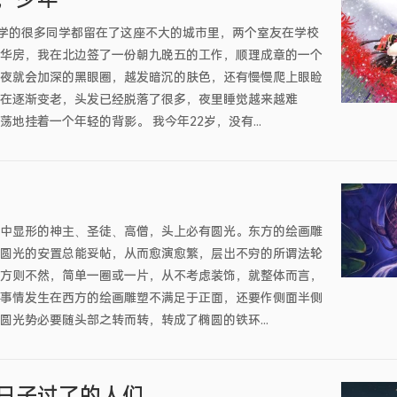
大学的很多同学都留在了这座不大的城市里，两个室友在学校
华房，我在北边签了一份朝九晚五的工作，顺理成章的一个
夜就会加深的黑眼圈，越发暗沉的肤色，还有慢慢爬上眼睑
在逐渐变老，头发已经脱落了很多，夜里睡觉越来越难
地挂着一个年轻的背影。 我今年22岁，没有...
中显形的神主、圣徒、高僧，头上必有圆光。东方的绘画雕
圆光的安置总能妥帖，从而愈演愈繁，层出不穷的所谓法轮
方则不然，简单一圈或一片，从不考虑装饰，就整体而言，
事情发生在西方的绘画雕塑不满足于正面，还要作侧面半侧
圆光势必要随头部之转而转，转成了椭圆的铁环...
日子过了的人们