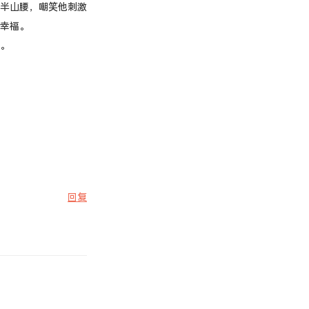
半山腰，嘲笑他刺激
幸福。
。
回复