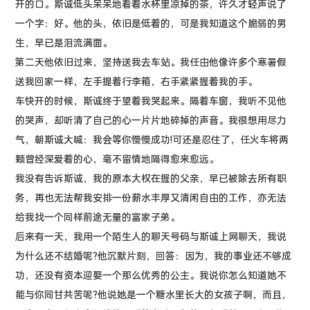
开的口。斯诚低头呆呆地看着水杯里凉掉的茶，许久才轻声说了
一个字：好。他的头，依旧是低着的，可是我知道这个脆弱的男
生，早已是泪流满面。
第二天他依旧过来，坚持送我去车站。我任由他像许多个寒暑假
送我回家一样，左手提着行李箱，右手紧紧握着我的手。
车快开的时候，斯诚终于望着我哭起来。隔着车窗，我听不见他
的哭声，却听清了自己的心一片片地碎掉的声音。我很想用尽力
气，朝斯诚大喊：我会等你慢慢成功!可还是忍住了，任火车将两
颗曾经深爱着的心，毫不留情地隔得愈来愈远。
我没有告诉斯诚，我的原本大权在握的父亲，早已被除去所有职
务，再也无法帮我安排一份薪水丰厚又清闲自由的工作，亦无法
给我找一个同样前途无量的富家子弟。
后来有一天，我用一个陌生人的聊天号码与斯诚上网聊天，我说
为什么还不结婚呢?他沉默片刻，回答：因为，我的事业还不够成
功，还没有资本迎娶一个那么优秀的公主。我说你怎么知道她不
能与你同甘共苦呢?他说她是一个糖水里长大的女孩子啊，而且，