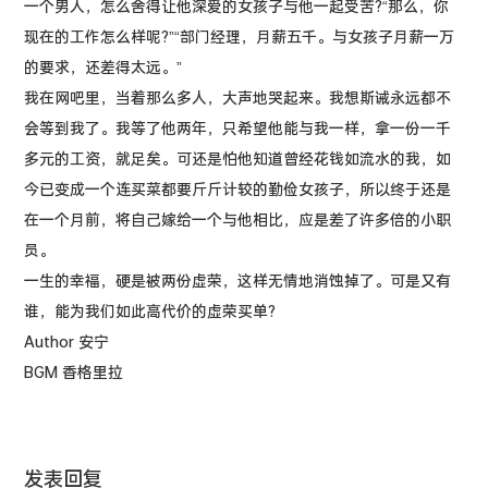
一个男人，怎么舍得让他深爱的女孩子与他一起受苦?“那么，你
现在的工作怎么样呢?”“部门经理，月薪五千。与女孩子月薪一万
的要求，还差得太远。”
我在网吧里，当着那么多人，大声地哭起来。我想斯诫永远都不
会等到我了。我等了他两年，只希望他能与我一样，拿一份一千
多元的工资，就足矣。可还是怕他知道曾经花钱如流水的我，如
今已变成一个连买菜都要斤斤计较的勤俭女孩子，所以终于还是
在一个月前，将自己嫁给一个与他相比，应是差了许多倍的小职
员。
一生的幸福，硬是被两份虚荣，这样无情地消蚀掉了。可是又有
谁，能为我们如此高代价的虚荣买单?
Author 安宁
BGM 香格里拉
发表回复