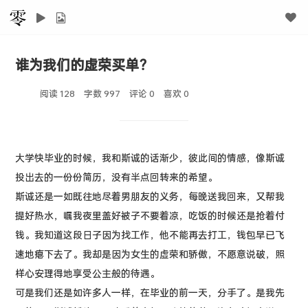
谁为我们的虚荣买单？
阅读 128
字数 997
评论 0
喜欢
0
大学快毕业的时候，我和斯诚的话渐少，彼此间的情感，像斯诚
投出去的一份份简历，没有半点回转来的希望。
斯诚还是一如既往地尽着男朋友的义务，每晚送我回来，又帮我
提好热水，嘱我夜里盖好被子不要着凉，吃饭的时候还是抢着付
钱。我知道这段日子因为找工作，他不能再去打工，钱包早已飞
速地瘪下去了。我却是因为女生的虚荣和骄傲，不愿意说破，照
样心安理得地享受公主般的待遇。
可是我们还是如许多人一样，在毕业的前一天，分手了。是我先