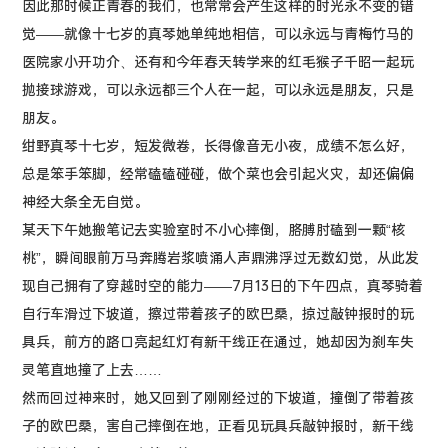
因此那时候正青春的我们，也常常会产生这样的时光永不变的错
觉——就像十七岁的真琴她单纯地相信，可以永远与青梅竹马的
医院家小开功介、还有和今年春天转学来的红毛猴子千昭一起玩
抛接球游戏，可以永远都三个人在一起，可以永远是朋友，只是
朋友。
绀野真琴十七岁，短发微卷，长得像音无小夜，成绩不怎么好，
总是笨手笨脚，经常磕磕碰碰，做个菜也会引起火灾，却还偏偏
神经大条全无自觉。
某天下午她搬笔记去实验室时不小心摔倒，胳膊肘磕到一颗“核
桃”，瞬间眼前万马奔腾岩浆喷涌人声鼎沸浮过无数幻觉，从此发
现自己拥有了穿越时空的能力——7月13日的下午四点，真琴骑着
自行车滑过下坡道，擦过带着孩子的欧巴桑，掠过敲钟报时的玩
具兵，前方的路口亮起红灯有新干线正在通过，她却因为刹车失
灵笔直地撞了上去……
然而回过神来时，她又回到了刚刚经过的下坡道，撞倒了带着孩
子的欧巴桑，害自己摔倒在地，正看见玩具兵敲钟报时，新干线