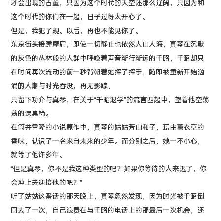
才会出现的古董，只因为这个时代的天空还那么辽阔，只因为和
这个时代的你们在一起，日子过得太开心了。
但是，我犯了规。以后，再也不能见你了。
东京街头接踵摩肩，即使一切静止也依然人山人海，真琴在沉默
的灰色的丛林般的人群中呼唤着声音渐行渐远的千昭，千昭却只
在时间再次流动的前一秒背朝着她挥了挥手，随即被重新开始汹
涌的人潮与时光吞没，再无影踪。
只留下功介与真琴，在关于“千昭退学”的流言四起中，望着他空荡
荡的课桌椅。
在筒井雪隆的小说原作中，真琴的姑姑芳山和子，藉由薰衣草的
香味，认识了一名来自未来的少年。而分别之后，她一不小心，
就等了他许多年。
“但是真琴，你不是我这种类型的吧？如果你等待的人来迟了，你
会冲上去迎接他的吧？”
听了姑姑这番话的那天晚上，真琴忽然发现，因为时光被千昭倒
回去了一次，自己浪费在与千昭的电话上的那最后一次机会，还