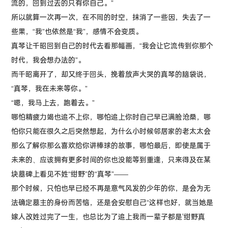
流的，回到过去的只有你自己。”
所以就算一次再一次，在不同的时空，抹消了一些因，失去了一
些果，“我”也依然是“我”，感情不会变质。
真琴让千昭回到自己的时代去看那幅画，“我会让它流传到你那个
时代，我会想办法的”。
而千昭离开了，却又终于回头，挽着放声大哭的真琴的脑袋说，
“真琴，我在未来等你。”
“嗯，我马上去，跑着去。”
哪怕精疲力竭也追不上你，哪怕追上你时自己早已满脸沧桑，哪
怕你只能在很久之后突然想起，为什么小时候邻居家的老太太会
那么了解你那么喜欢给你讲棒球的故事，哪怕最后，即使是属于
未来的、应该拥有更多时间的你也没能等到重逢，只来得及在某
块墓碑上看见不姓“绀野”的“真琴”——
那个时候，只怕也早已经不再是意气风发的少年的你，是会为无
法确定墓主的身份而苦恼，还是会安慰自己“这样也好，就当她是
嫁人改姓过完了一生，也总比为了追上我而一辈子都是‘绀野真