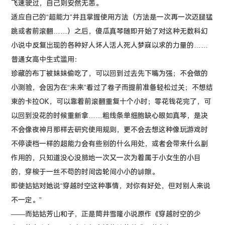
飞速驶过，自己则安然无恙。
适应自己的“超能力”并且掌握使用方法（方法是一次再一次迈腿猛
跳或者前滚翻……）之后，傻瓜真琴随即开始了对这种无数科幻
小说中反复出现的各种好人坏人活人死人梦寐以求的力量的……
普通女高中生式滥用：
珍藏的布丁被妹妹偷吃了，可以回到过去先下嘴为强；不会做的
小测验，会因为在“未来”看过了卷子而提前准备轻松过关；不想结
束的卡拉OK，可以靠着前滚翻重复十个小时；零花钱花完了，可
以回到没花的时候重新拿……粗线条单细胞缺心眼如真琴，是决
不会像夜神月那样去研究使用规则，更不会去想这种像玩游戏时
不停读档一样的超能力会有些别的什么用处，或者会带来什么副
作用的，只知道没心没肺地一次又一次为着属于小女生的小目
的，穿梭于一丝不苟的时间齿轮间小小的罅隙。
即使姑姑对她说“穿越时空这种事情，对你有好处，但对别人来说
不一定。”
——而姑姑芳山和子，正是筒井雪隆小说原作《穿越时空的少