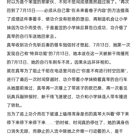
时以为是个笨蛋的那家伙，不知不觉间成绩竟然超过我了。”再次
回到了7月13日——必须从自己靠“在未来看卷子内容”的方法提高
了成绩这件事着手，使功介没有拒绝的理由，再制造机会让小学
妹因为功介而受伤，于是羞涩的小学妹总算告白成功，功介借了
真琴的自行车送她回家去。
真琴收到功介先斩后奏的借车短信时才想起，7月13日，她第一次
发现自己有“特异功能”的7月13日，她本该在这一天被新干线撞死
的7月13日，她的自行车刹车不灵。因果永远环环相扣。
就在真琴为了阻止千昭在电话里问自己“你是不有进行时空回溯”，
进行了最后一次时间穿越时，功介带着小学妹骑着真琴的自行车
从她面前滑过，真琴再一次撞上了带孩子的欧巴桑，再一次看见
玩具兵敲钟报时，新干线飞速驶过，功介和小学妹连人带车撞进
了铁轨。
当为了追上功介而在下坡道上磕得浑身是伤的真琴大叫着“停下来
停下来停下来停下来……”的时候，时间真的停住了，她的满身伤
口消失无踪，而静止的人流中除她之外唯一行动着的人，是千