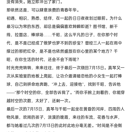
没有消失。她立即冲出了家门。
那依然还是，可以肆意浪费的青春年华。
初遇，相识，熟悉，结伴，在一起的日日夜夜划过眼前。为什么
最习以为常的东西，却总是偏偏喜欢转瞬即逝？图书馆，新干
线，拉面店，棒球场……千昭，这么平凡的日子，在你那个时
代，是不是已经成了做梦也梦不到的珍宝？曾经三人一起在雨中
撑过的那把红伞，是不是也依然盛放在你心里的某个地方？千
昭，在你生活的时代，还会不会下雨呢？
时光兜兜转转，来来往往，终于最后一次绕回7月13日。真琴又一
次从实验室的地板上爬起，让功介邀请暗恋他的小女生一起打棒
球，自己则拼命地奔跑，“冲上去，迎接他”，找到千昭，告诉他
——“那个时空的你，全部告诉我了。”而你手腕上刻着的，你能穿
越时空的次数，太好了，还剩一次。
最后一次的7月13日，真琴与千昭一起坐在黄昏的河岸，四周的人
物风景，欢闹的孩子，淡漠的晚霞，来往的车流，花香与水声，
都与她看过几次的7月13日的此时此地分毫无差。“时间是不会倒