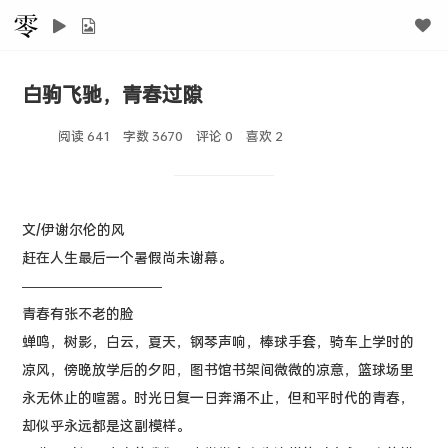
白驹飞驰，青春过隙
阅读 641
字数 3670
评论 0
喜欢
2
文/伊谢尔伦的风
赶在人生最后一个暑假尚未谢幕。
——————————
青春有张不老的脸
蝉鸣，树影，白云，夏天，钢琴声响，棒球手套，骑车上学时的
凉风，傍晚放学后的夕阳，图书馆书架间微微的凉意，篮球场里
永无休止的喧嚣。时光日复一日奔涌不止，但和平时代的青春，
却似乎永远都是这副模样。