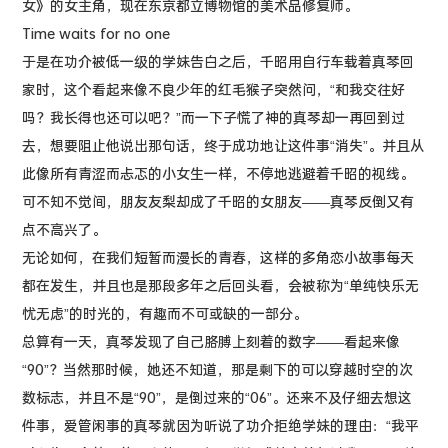
女》的女主角，现在东京都立博物馆的美术品修复师。
Time waits for no one
于是在功介被低一级的学妹告白之后，千昭用自行车载着真琴回
家时，这个看起来像不良少年的红毛猴子突然问，“和我交往好
吗？我长得也还可以吧？”而一下子慌了神的真琴却一再回到过
去，想要阻止他说出那句话，终于成功地让这件事“消失”。并且从
此像所有青涩而忐忑的小女生一样，不停地逃避着千昭的视线。
可不知不觉间，朋友友梨却成了千昭的女朋友——真琴反倒又有
点不高兴了。
无论如何，在我们短暂而漫长的青春，这样的多角恋小故事每天
都在发生，并且也是那段多年之后回头看，会被称为“单纯快乐无
忧无虑”的时光的，有趣而不可或缺的一部分。
总算有一天，真琴发现了自己胳膊上刻着的数字——看起来像
“90”？当然那时候，她还不知道，那是剩下的可以穿越时空的次
数标志，并且不是“90”，是倒过来的“06”。还来不及仔细去想这
件事，爱管闲事的真琴就因为听说了功介拒绝学妹的理由：“我平