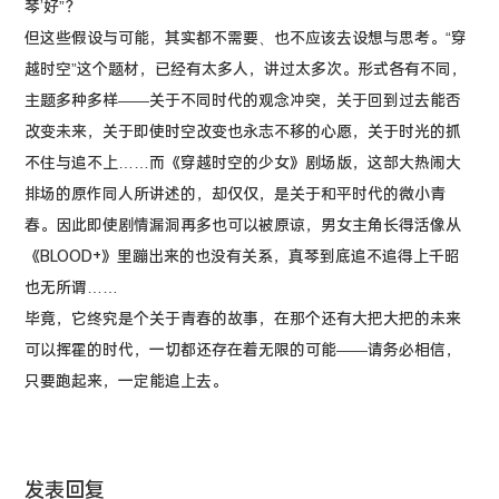
琴’好”？
但这些假设与可能，其实都不需要、也不应该去设想与思考。“穿
越时空”这个题材，已经有太多人，讲过太多次。形式各有不同，
主题多种多样——关于不同时代的观念冲突，关于回到过去能否
改变未来，关于即使时空改变也永志不移的心愿，关于时光的抓
不住与追不上……而《穿越时空的少女》剧场版，这部大热闹大
排场的原作同人所讲述的，却仅仅，是关于和平时代的微小青
春。因此即使剧情漏洞再多也可以被原谅，男女主角长得活像从
《BLOOD+》里蹦出来的也没有关系，真琴到底追不追得上千昭
也无所谓……
毕竟，它终究是个关于青春的故事，在那个还有大把大把的未来
可以挥霍的时代，一切都还存在着无限的可能——请务必相信，
只要跑起来，一定能追上去。
发表回复