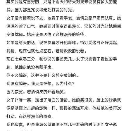
其实我是有喜好的，只是下雨天和晴天对我来说没有多大的差
异。因为都是冗长得无处打发的时光。
女子没有接着说下去，她看了看手表，表情总是严肃而认真。她
深深的嘘了口气，她感到时间变得很漫长。冗长的时光让她瞬间
变得忧郁。她应该是厌倦了这样漫长的等待。
如果是晴天的话，现在夜幕才开始降临。街灯亮这时正好亮起，
我猜，现在也就七点左右。若清淡淡的说着。
现在七点零三分，和你说的相差无几。女子说完看了看他的手
腕。她确定他没有戴手表。
你不必惊讶，这并不是什么凭空猜测的。
我没有惊讶。我只是在想，因为什么？
因为寂寞。若清俏皮的开着玩笑。
女子扑哧一笑，露出了洁白的皓齿。她的笑很美。脸上的线条就
像是湖面上击起的涟漪一样，慢慢的荡漾开来。他被她的美再次
打动。在这样漫长的雨夜。
我也寂寞，但是我怎么就猜测不到几乎准确的时间呢？女子说