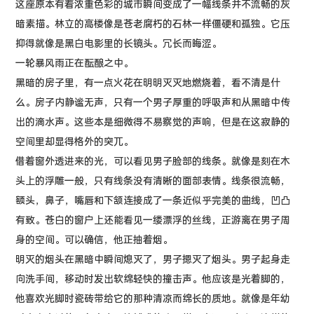
这座原本有着浓重色彩的城市瞬间变成了一幅线条并不流畅的灰
暗素描。林立的高楼像是苍老腐朽的石林一样僵硬和孤独。它压
抑得就像是黑白电影里的长镜头。冗长而晦涩。
一轮暴风雨正在酝酿之中。
黑暗的房子里，有一点火花在明明灭灭地燃烧着，看不清是什
么。房子内静谧无声，只有一个男子厚重的呼吸声和从黑暗中传
出的滴水声。这些本是细微得不易察觉的声响，但是在这寂静的
空间里却显得格外的突兀。
借着窗外透进来的光，可以看见男子脸部的线条。就像是刻在木
头上的浮雕一般，只有线条没有清晰的面部表情。线条很流畅，
额头，鼻子，嘴唇和下颔连接成了一条近似乎完美的曲线，凹凸
有致。苍白的窗户上还能看见一缕漂浮的丝线，正游离在男子周
身的空间。可以确信，他正抽着烟。
明灭的烟头在黑暗中瞬间熄灭了，男子摁灭了烟头。男子起身走
向洗手间，移动时发出软绵轻快的撞击声。他应该是光着脚的，
他喜欢光脚时瓷砖带给它的那种清凉而绵长的质地。就像是年幼