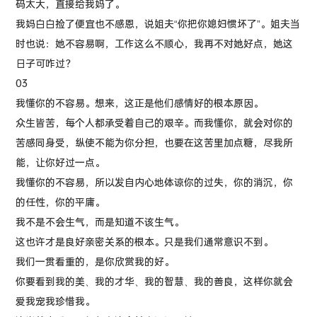
码太大，直接给我妈了。
我妈白白捡了便宜也不感恩，说姐夫“你把你媳妇惯坏了”。姐夫当
时也说：她不容易啊，工作这么不顺心，我再不对她好点，她这
日子可咋过？
03
我懂你的不容易。想来，这正是他们感情好的根本原因。
众生皆苦，每个人都承受着自己的艰辛。而我懂你，就会对你的
苦感同身受，纵使不能为你分担，也要在这苦里加点糖，尽我所
能，让你好过一点。
我懂你的不容易，所以发自内心地体谅你的过失，你的消沉，你
的任性，你的平庸。
我不是不会生气，而是知道不该生气。
这也许才是良好亲密关系的根本。只是我们通常意识不到。
我们一贯看重的，是你欣赏我的好。
你要看到我的美、我的才华、我的智慧、我的善良，这样你就会
爱我宠我珍惜我。