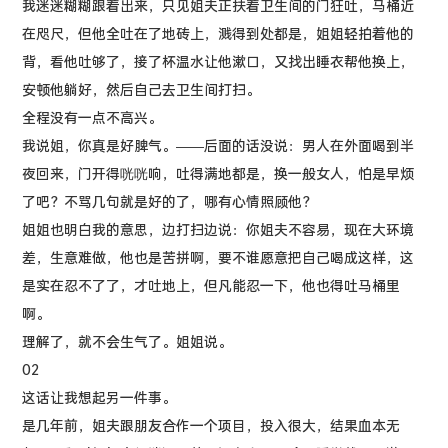
我迷迷糊糊跟着出来，只见姐夫正扶着卫生间的门狂吐，马桶近
在咫尺，但他全吐在了地砖上，溅得到处都是，姐姐轻拍着他的
背，看他吐够了，接了杯温水让他漱口，又找出睡衣帮他换上，
安顿他躺好，然后自己去卫生间打扫。
全程没有一点不高兴。
我说姐，你真是好脾气。——后面的话没说：男人在外面喝到半
夜回来，门开得咣咣响，吐得满地都是，换一般女人，怕是早烦
了吧？不骂几句就是好的了，哪有心情照顾他？
姐姐也明白我的意思，边打扫边说：你姐夫不容易，现在大环境
差，生意难做，他也是苦拼啊，要不谁愿意把自己喝成这样，这
是实在忍不了了，才吐地上，但凡能忍一下，他也得吐马桶里
啊。
理解了，就不会生气了。姐姐说。
02
这话让我想起另一件事。
是几年前，姐夫跟朋友合作一个项目，投入很大，结果血本无