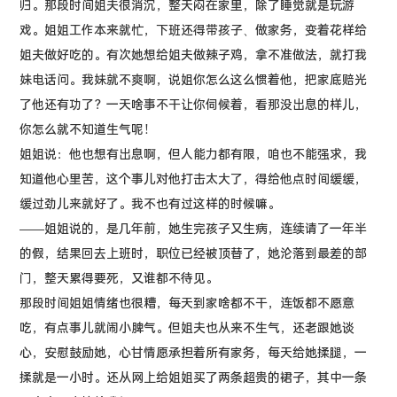
归。那段时间姐夫很消沉，整天闷在家里，除了睡觉就是玩游
戏。姐姐工作本来就忙，下班还得带孩子、做家务，变着花样给
姐夫做好吃的。有次她想给姐夫做辣子鸡，拿不准做法，就打我
妹电话问。我妹就不爽啊，说姐你怎么这么惯着他，把家底赔光
了他还有功了？一天啥事不干让你伺候着，看那没出息的样儿，
你怎么就不知道生气呢！
姐姐说：他也想有出息啊，但人能力都有限，咱也不能强求，我
知道他心里苦，这个事儿对他打击太大了，得给他点时间缓缓，
缓过劲儿来就好了。我不也有过这样的时候嘛。
——姐姐说的，是几年前，她生完孩子又生病，连续请了一年半
的假，结果回去上班时，职位已经被顶替了，她沦落到最差的部
门，整天累得要死，又谁都不待见。
那段时间姐姐情绪也很糟，每天到家啥都不干，连饭都不愿意
吃，有点事儿就闹小脾气。但姐夫也从来不生气，还老跟她谈
心，安慰鼓励她，心甘情愿承担着所有家务，每天给她揉腿，一
揉就是一小时。还从网上给姐姐买了两条超贵的裙子，其中一条