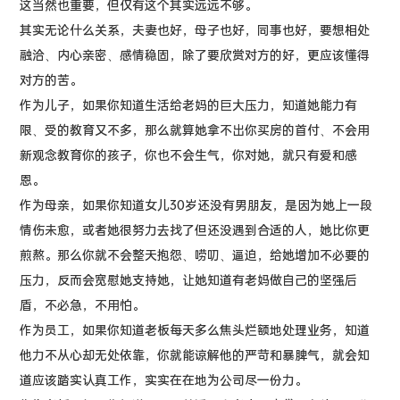
这当然也重要，但仅有这个其实远远不够。
其实无论什么关系，夫妻也好，母子也好，同事也好，要想相处
融洽、内心亲密、感情稳固，除了要欣赏对方的好，更应该懂得
对方的苦。
作为儿子，如果你知道生活给老妈的巨大压力，知道她能力有
限、受的教育又不多，那么就算她拿不出你买房的首付、不会用
新观念教育你的孩子，你也不会生气，你对她，就只有爱和感
恩。
作为母亲，如果你知道女儿30岁还没有男朋友，是因为她上一段
情伤未愈，或者她很努力去找了但还没遇到合适的人，她比你更
煎熬。那么你就不会整天抱怨、唠叨、逼迫，给她增加不必要的
压力，反而会宽慰她支持她，让她知道有老妈做自己的坚强后
盾，不必急，不用怕。
作为员工，如果你知道老板每天多么焦头烂额地处理业务，知道
他力不从心却无处依靠，你就能谅解他的严苛和暴脾气，就会知
道应该踏实认真工作，实实在在地为公司尽一份力。