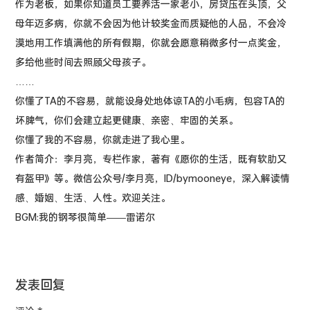
作为老板，如果你知道员工要养活一家老小，房贷压在头顶，父
母年迈多病，你就不会因为他计较奖金而质疑他的人品，不会冷
漠地用工作填满他的所有假期，你就会愿意稍微多付一点奖金，
多给他些时间去照顾父母孩子。
……
你懂了TA的不容易，就能设身处地体谅TA的小毛病，包容TA的
坏脾气，你们会建立起更健康、亲密、牢固的关系。
你懂了我的不容易，你就走进了我心里。
作者简介：李月亮，专栏作家，著有《愿你的生活，既有软肋又
有盔甲》等。微信公众号/李月亮，ID/bymooneye，深入解读情
感、婚姻、生活、人性。欢迎关注。
BGM:我的钢琴很简单——雷诺尔
发表回复